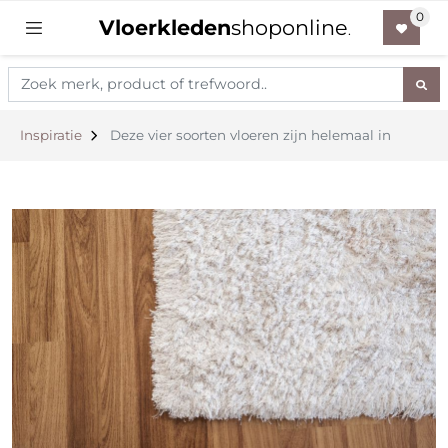
Vloerkleden
shoponline
.
Inspiratie
Deze vier soorten vloeren zijn helemaal in