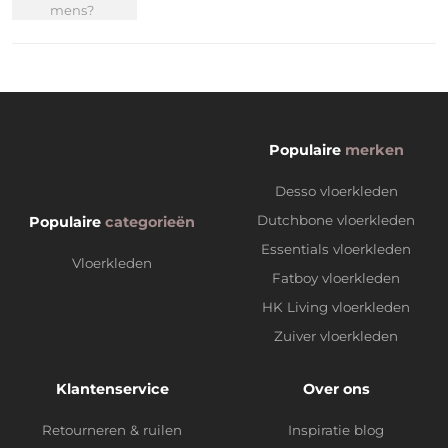
Populaire
merken
Desso vloerkleden
Dutchbone vloerkleden
Populaire
categorieën
Essentials vloerkleden
Vloerkleden
Fatboy vloerkleden
HK Living vloerkleden
Zuiver vloerkleden
Klantenservice
Over ons
Retourneren & ruilen
Inspiratie blog